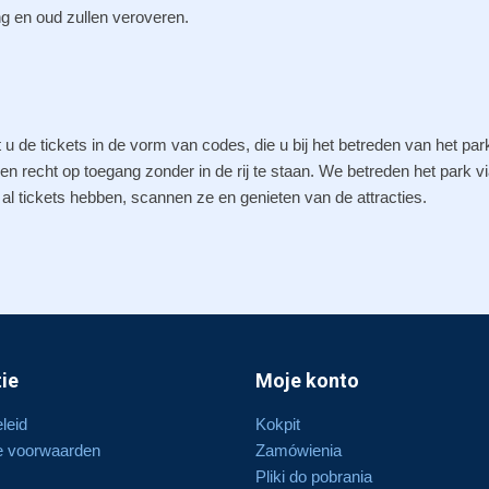
ong en oud zullen veroveren.
 de tickets in de vorm van codes, die u bij het betreden van het par
n recht op toegang zonder in de rij te staan. We betreden het park v
al tickets hebben, scannen ze en genieten van de attracties.
ie
Moje konto
leid
Kokpit
 voorwaarden
Zamówienia
Pliki do pobrania