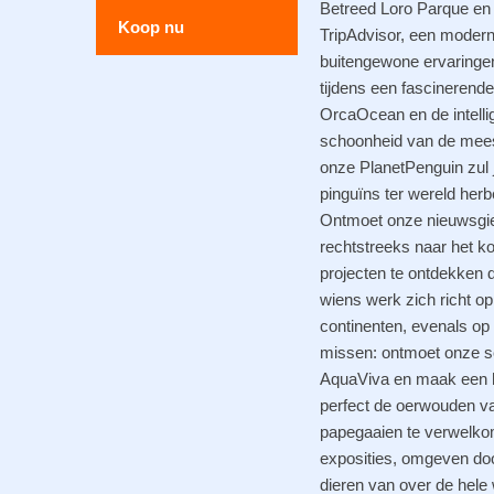
Betreed Loro Parque en
Koop nu
TripAdvisor, een modern
buitengewone ervaringen 
tijdens een fascinerende
OrcaOcean en de intelli
schoonheid van de mees
onze PlanetPenguin zul j
pinguïns ter wereld herbe
Ontmoet onze nieuwsgieri
rechtstreeks naar het ko
projecten te ontdekken d
wiens werk zich richt o
continenten, evenals op
missen: ontmoet onze sch
AquaViva en maak een ho
perfect de oerwouden va
papegaaien te verwelkom
exposities, omgeven doo
dieren van over de hele 