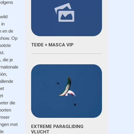
volgens
wild
 in
n en de
nshow. Op
TEIDE + MASCA VIP
ootste
st.
 die je
rnationale
ión,
illende
et
et
eter die
oorten
 meer
ingen met
EXTREME PARAGLIDING
le
VLUCHT