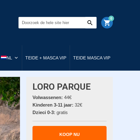
0
shopping_cart
NL
TEIDE + MASCA VIP
TEIDE MASCA VIP
LORO PARQUE
Volwassenen:
44€
Kinderen 3-11 jaar:
32€
Dzieci 0-3:
gratis
KOOP NU