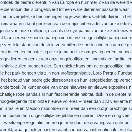
 ontdek de beste dierentuin van Europa en nummer 2 van de wereld 
e dierentuin die is omgetoverd tot een ware dierenambassade waar
en onvergetelijke herinneringen op je wachten. Ontdek dieren in het 
 reis waarin u kunt genieten van de majesteit en adel van onze orka’s
gentie van onze dolfijnen, evenals de sympathie van onze zeeleeuwe
t fascinerende soorten papegaaien in onze ongelooflijke papegaaie
e versteld staan ​​van de vele verschillende soorten die een van de gr
rgt in een tentoonstelling die zijn natuurlijke omgeving perfect naboot
ge dieren en geniet van onze ongelooflijke en innovatieve faciliteiten,
ninkrijk zullen brengen dier. Een unieke kans om de ongelooflijke inte
ie het park beheert via zijn non-profitorganisatie, Loro Parque Fundac
p het behoud van bedreigde diersoorten en hun leefgebieden op versch
 onderzoek Je kunt enkele van onze nieuwste en nieuwe exposities ni
attige rode panda’s in hun fascinerende habitat, duik in de diepte m
ogvliegende rit in onze nieuwe volières – meer dan 130 vierkante m
n Brazilië en Mexico nabootsen om meer dan een dozijn prachtige s
en tussen hun ongelooflijke vegetatie en rivieren. Deze en nog veel
r weelderige vegetatie, nemen je mee door de ervaring van ontmoet
wereld, waar je ook een interessant aanbod van internationale en loka