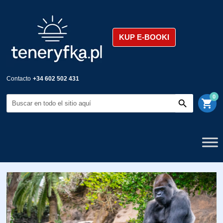
KUP E-BOOKI
Contacto
+34 602 502 431
0
shopping_cart