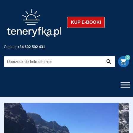
KUP E-BOOKI
Contact
+34 602 502 431
0
shopping_cart