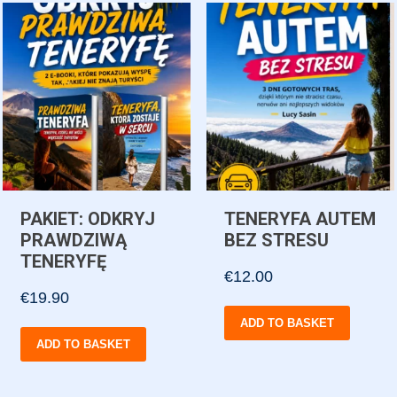
PAKIET: ODKRYJ
TENERYFA AUTEM
PRAWDZIWĄ
BEZ STRESU
TENERYFĘ
€
12.00
€
19.90
ADD TO BASKET
ADD TO BASKET