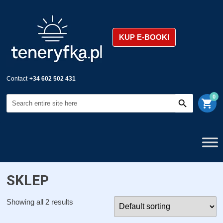
KUP E-BOOKI
Contact
+34 602 502 431
0
shopping_cart
SKLEP
Showing all 2 results