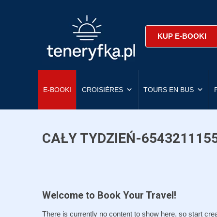
KUP E-BOOKI
E-BOOKI
CROISIÈRES
TOURS EN BUS
CAŁY TYDZIEŃ-654321115
Welcome to Book Your Travel!
There is currently no content to show here, so start crea