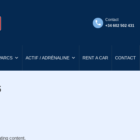
Contact
+34 602 502 431
PARCS
ACTIF / ADRÉNALINE
RENT A CAR
CONTACT
5
ting content.