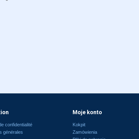
tion
Moje konto
de confidentialité
Kokpit
s générales
Zamówienia