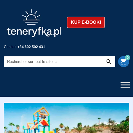
KUP E-BOOKI
Contact
+34 602 502 431
0
shopping_cart