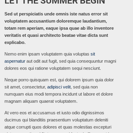
LET THE SUMMER BEGIN
Sed ut perspiciatis unde omnis iste natus error sit
voluptatem accusantium doloremque laudantium,
totam rem aperiam, eaque ipsa quae ab illo inventore
veritatis et quasi architecto beatae vitae dicta sunt
explicabo.
Nemo enim ipsam voluptatem quia voluptas
sit
aspernatur
aut odit aut fugit, sed quia consequuntur magni
dolores eos qui ratione voluptatem sequi nesciunt.
Neque porro quisquam est, qui dolorem ipsum quia dolor
sit amet, consectetur,
adipisci velit
, sed quia non
numquam eius modi tempora incidunt ut labore et dolore
magnam aliquam quaerat voluptatem.
At vero eos et accusamus et iusto odio dignissimos
ducimus qui blanditiis praesentium voluptatum deleniti
atque corrupti quos dolores et quas molestias excepturi