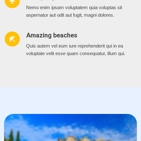
airplanemode_active
Nemo enim ipsam voluptatem quia voluptas sit
aspernatur aut odit aut fugit, magni dolores.
Amazing beaches
beach_access
Quis autem vel eum iure reprehenderit qui in ea
voluptate velit esse quam consequatur, illum qui.