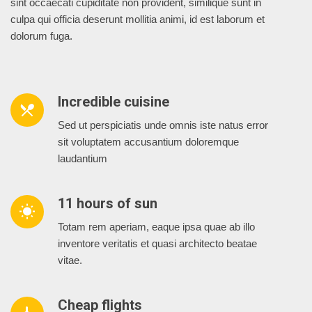
sint occaecati cupiditate non provident, similique sunt in
culpa qui officia deserunt mollitia animi, id est laborum et
dolorum fuga.
Incredible cuisine
restaurant_menu
Sed ut perspiciatis unde omnis iste natus error
sit voluptatem accusantium doloremque
laudantium
11 hours of sun
wb_sunny
Totam rem aperiam, eaque ipsa quae ab illo
inventore veritatis et quasi architecto beatae
vitae.
Cheap flights