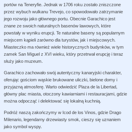
portów na Teneryfie. Jednak w 1706 roku zostało zniszczone
przez wybuch wulkanu Trevejo, co spowodowało zatrzymanie
jego rozwoju jako głównego portu. Obecnie Garachico jest
znane ze swoich naturalnych basenów lawowych, które
powstały w wyniku erupcji. Te naturalne baseny są popularnym
miejscem kąpieli zarówno dla turystów, jak i miejscowych.
Miasteczko ma również wiele historycznych budynków, w tym
zamek San Miguel z XVI wieku, który przetrwał erupcję i teraz
służy jako muzeum.
Garachico zachowało swój autentyczny kanaryjski charakter,
oferując gościom wąskie brukowane uliczki, bielone domy i
przyjazną atmosferę. Warto odwiedzić Plaza de la Libertad,
główny plac miasta, otoczony kawiarniami i restauracjami, gdzie
można odpocząć i delektować się lokalną kuchnią.
Podróż naszą zakończymy w Icod de los Vinos, gdzie Drago
Milenario, legendarny drzewiasty smok, cieszy się uznaniem
jako symbol wyspy.