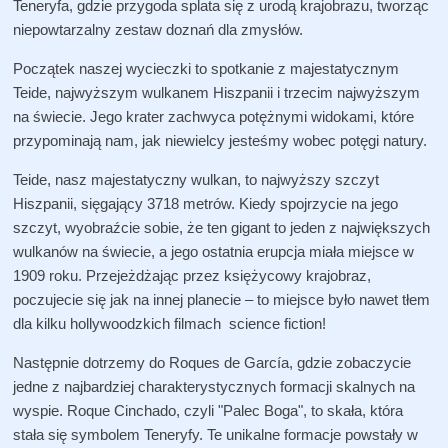
Teneryfa, gdzie przygoda splata się z urodą krajobrazu, tworząc
niepowtarzalny zestaw doznań dla zmysłów.
Początek naszej wycieczki to spotkanie z majestatycznym
Teide, najwyższym wulkanem Hiszpanii i trzecim najwyższym
na świecie. Jego krater zachwyca potężnymi widokami, które
przypominają nam, jak niewielcy jesteśmy wobec potęgi natury.
Teide, nasz majestatyczny wulkan, to najwyższy szczyt
Hiszpanii, sięgający 3718 metrów. Kiedy spojrzycie na jego
szczyt, wyobraźcie sobie, że ten gigant to jeden z największych
wulkanów na świecie, a jego ostatnia erupcja miała miejsce w
1909 roku. Przejeżdżając przez księżycowy krajobraz,
poczujecie się jak na innej planecie – to miejsce było nawet tłem
dla kilku hollywoodzkich filmach science fiction!
Następnie dotrzemy do Roques de García, gdzie zobaczycie
jedne z najbardziej charakterystycznych formacji skalnych na
wyspie. Roque Cinchado, czyli "Palec Boga", to skała, która
stała się symbolem Teneryfy. Te unikalne formacje powstały w