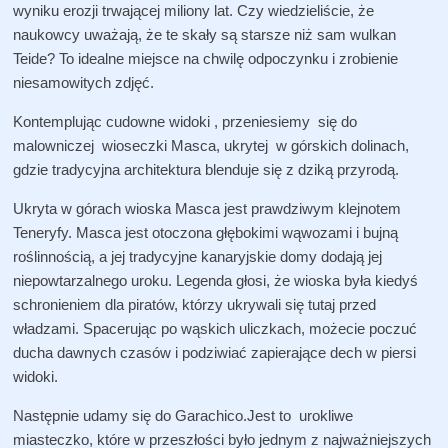
wyniku erozji trwającej miliony lat. Czy wiedzieliście, że
naukowcy uważają, że te skały są starsze niż sam wulkan
Teide? To idealne miejsce na chwilę odpoczynku i zrobienie
niesamowitych zdjęć.
Kontemplując cudowne widoki , przeniesiemy się do
malowniczej wioseczki Masca, ukrytej w górskich dolinach,
gdzie tradycyjna architektura blenduje się z dziką przyrodą.
Ukryta w górach wioska Masca jest prawdziwym klejnotem
Teneryfy. Masca jest otoczona głębokimi wąwozami i bujną
roślinnością, a jej tradycyjne kanaryjskie domy dodają jej
niepowtarzalnego uroku. Legenda głosi, że wioska była kiedyś
schronieniem dla piratów, którzy ukrywali się tutaj przed
władzami. Spacerując po wąskich uliczkach, możecie poczuć
ducha dawnych czasów i podziwiać zapierające dech w piersi
widoki.
Następnie udamy się do Garachico.Jest to urokliwe
miasteczko, które w przeszłości było jednym z najważniejszych