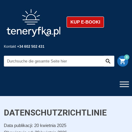
KUP E-BOOKI
Kontakt
+34 602 502 431
0
shopping_cart
DATENSCHUTZRICHTLINIE
Data publikacji: 20 kwietnia 2025