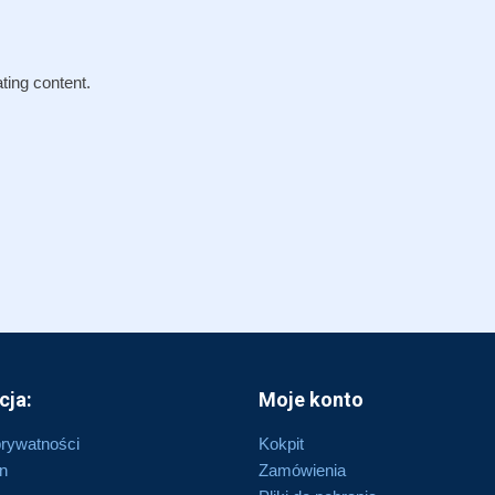
ting content.
cja:
Moje konto
prywatności
Kokpit
n
Zamówienia